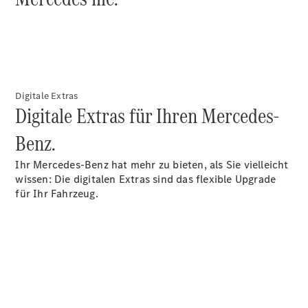
Intelligente
Fahrzeugsteuerung
Garantie
und
Original-
Teile
Mercedes-
Digitale Extras
Digitale Extras für Ihren Mercedes-
Benz
QualityService
Benz.
Digitale
Extras
Ihr Mercedes-Benz hat mehr zu bieten, als Sie vielleicht
wissen: Die digitalen Extras sind das flexible Upgrade
Servicetermin
für Ihr Fahrzeug.
buchen