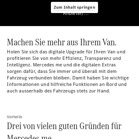
Zum Inhalt springen
Anbieter/Datenschutz
Machen Sie mehr aus Ihrem Van.
Holen Sie sich das digitale Upgrade für Ihren Van und
profitieren Sie von mehr Effizienz, Transparenz und
Services
Intelligenz. Mercedes
me
und die digitalen Extras
sorgen dafür, dass Sie immer und überall mit dem
Fahrzeug verbunden bleiben. Damit haben Sie wichtige
Informationen und hilfreiche Funktionen an Bord und
auch ausserhalb des Fahrzeugs stets zur Hand.
Übersicht
Van-Service
Pannenhilfe
Vorteile
Drei von vielen guten Gründen für
und
Kundensupport
Mercedes me.
Mobilitätslösungen