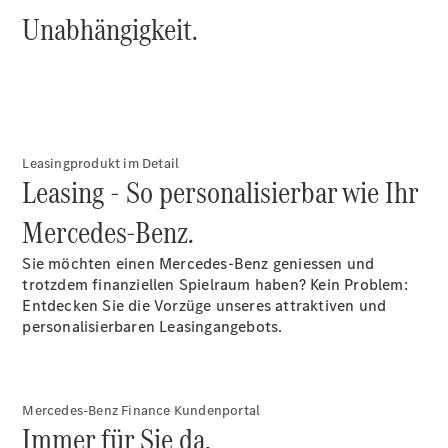
Unabhängigkeit.
Über uns
Leasingprodukt im Detail
Leasing - So personalisierbar wie Ihr
Standort &
Mercedes-Benz.
Öffnungszeiten
Ansprechpartner
Sie möchten einen Mercedes-Benz geniessen und
Unternehmen
trotzdem finanziellen Spielraum haben? Kein Problem:
Jobs &
Entdecken Sie die Vorzüge unseres attraktiven und
Karriere
personalisierbaren Leasingangebots.
Kontaktformular
Servicetermin
buchen
Mercedes-Benz Finance Kundenportal
Immer für Sie da.