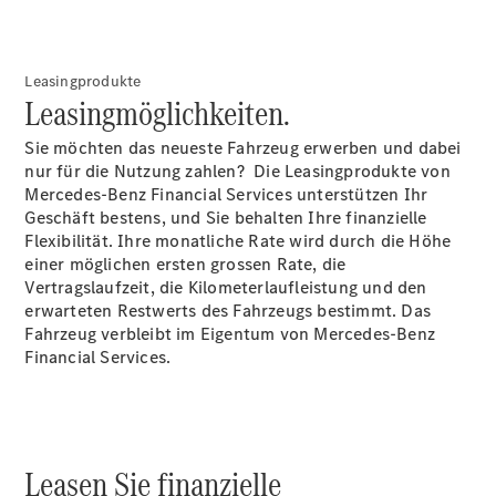
Intelligente
Fahrzeugsteuerung
Garantie
und
Leasingprodukte
Leasingmöglichkeiten.
Original-
Teile
Sie möchten das neueste Fahrzeug erwerben und dabei
Mercedes-
nur für die Nutzung zahlen? Die Leasingprodukte von
Benz
Mercedes-Benz Financial Services unterstützen Ihr
QualityService
Geschäft bestens, und Sie behalten Ihre finanzielle
Digitale
Flexibilität. Ihre monatliche Rate wird durch die Höhe
Extras
einer möglichen ersten grossen Rate, die
Vertragslaufzeit, die Kilometerlaufleistung und den
Servicetermin
erwarteten Restwerts des Fahrzeugs bestimmt. Das
buchen
Fahrzeug verbleibt im Eigentum von Mercedes-Benz
Financial Services.
Leasen Sie finanzielle