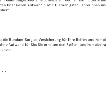
t einen Nagel oder eine Scherbe auf der Fahrbahn oder schlit
Ersatzteile
den finanziellen Aufwand hinzu: Die wenigsten Fahrerinnen u
Reifen und
liert.
Kompletträder
Camping-
Zubehör
Servicetermin
 die Rundum-Sorglos-Versicherung für Ihre Reifen und Komplet
buchen
hne Aufwand für Sie: Sie erhalten den Reifen- und Komplettra
iehen.
ndig
Über uns