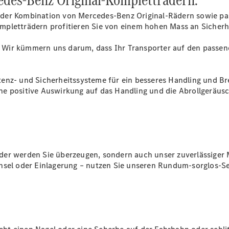
Mercedes-
Benz
der Kombination von Mercedes-Benz Original-Rädern sowie pas
QualityService
pletträdern profitieren Sie von einem hohen Mass an Sicherhei
Serviceleistung
ag. Wir kümmern uns darum, dass Ihr Transporter auf den passen
tenz- und Sicherheitssysteme für ein besseres Handling und B
ne positive Auswirkung auf das Handling und die Abrollgeräus
Original-
Teile &
Zubehör
der werden Sie überzeugen, sondern auch unser zuverlässiger
hsel oder Einlagerung – nutzen Sie unseren Rundum-sorglos-Se