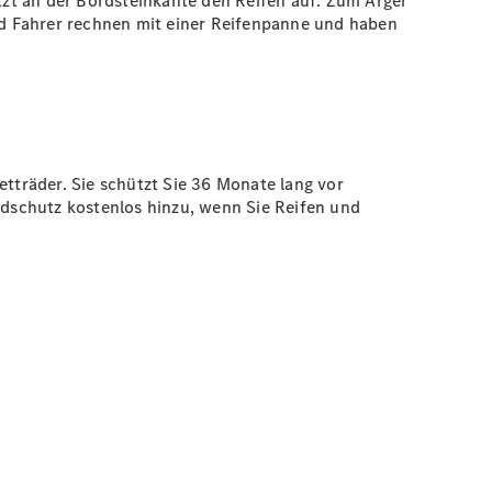
zt an der Bordsteinkante den Reifen auf. Zum Ärger
nd Fahrer rechnen mit einer Reifenpanne und haben
träder. Sie schützt Sie 36 Monate lang vor
dschutz kostenlos hinzu, wenn Sie Reifen und