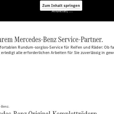
Zum Inhalt springen
Anbieter/Datenschutz
Hilfe
unterwegs
Dienstleistungen
& Garantien
Ihrem Mercedes-Benz Service-Partner.
mfortablen Rundum-sorglos-Service für Reifen und Räder: Ob f
rledigt alle erforderlichen Arbeiten für Sie zuverlässig in ge
Übersicht
MERCEDES-
SWISS-
INTEGRAL
-Benz.
ServiceCare
edes-Benz Original-Kompletträdern.